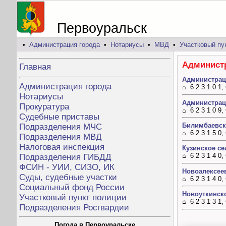
Первоуральск
•
Администрация города
•
Нотариусы
•
МВД
•
Участковый пу
Админист
Главная
Администрац
Администрация города
⌂ 6 2 3 1 0 1
Нотариусы
Администрац
Прокуратура
⌂ 6 2 3 1 0 9,
Судебные приставы
Билимбаевск
Подразделения МЧС
⌂ 6 2 3 1 5 0
Подразделения МВД
Налоговая инспекция
Кузинское с
⌂ 6 2 3 1 4 0
Подразделения ГИБДД
ФСИН - УИИ, СИЗО, ИК
Новоалексее
Суды, судебные участки
⌂ 6 2 3 1 4 0
Социальный фонд России
Новоуткинск
Участковый пункт полиции
⌂ 6 2 3 1 3 1
Подразделения Росгвардии
Погода в Первоуральске