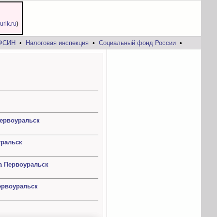
jurik.ru
)
ФСИН
•
Налоговая инспекция
•
Социальный фонд России
•
Первоуральск
уральск
а Первоуральск
ервоуральск